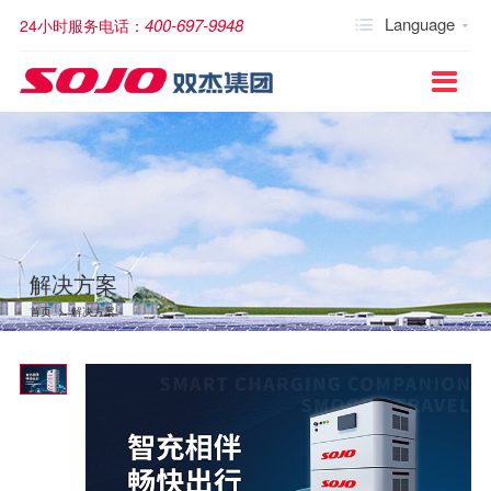
Language
400-697-9948
24小时服务电话：


关于双杰
新闻快讯
产品世界
中压配电柜
户外柱上开关/重合器
箱式变电站
预装式模块化变电站
变压器
低压产品和系统
电缆分支箱
配网自动化产品
配网配套产品
继电保护类
杰贝特低压电器产品
电能质量治理
新能源
解决方案
服务与案例
人才招聘
采购公告
投资者关系
联系我们

公司简介
公司新闻
中压配电柜
固体绝缘开关柜
户外柱上高压断路器
欧式箱式变电站
干式变压器
低压固定式开关柜
高压电缆分支箱
馈线自动化终端（FTU）
智能电容控制器
综合保护装置系列
配电产品系列
同步开关及配套解决方案
充电桩
光伏解决方案
服务案例
人才政策
采购招标平台
股票信息
联系我们
YKJ-40.5kV紧凑型预装式模块化变电站
文化理念
行业动态
户外柱上开关/重合器
环保气体绝缘全封闭开关柜
户外柱上负荷开关
美式箱式变电站
油式变压器
低压抽出式开关柜
低压电缆分支箱
配网自动化终端（DTU）
温湿度控制器
开关本体
终端产品系列
光伏EPC
风电解决方案
服务理念/技术支持
培训提升
产品配件
销售网络
荣誉墙
公司图片
箱式变电站
空气绝缘开关柜
高压隔离开关
华式变电站
特种变压器
JP柜
故障指示器
电缆附件
工控产品系列
储能产品
储能解决方案
校园招聘
建议与投诉
发展历程
视频
预装式模块化变电站
SF6气体绝缘开关柜
高压真空重合器
电操模块
重卡换电
充电解决方案
合肥专场招聘
解决方案
董事局主席
变压器
永磁驱动装置
换电解决方案
首页
>
解决方案
集团架构
低压产品和系统
电气解决方案
电缆分支箱
能源解决方案
配网自动化产品
智慧园区