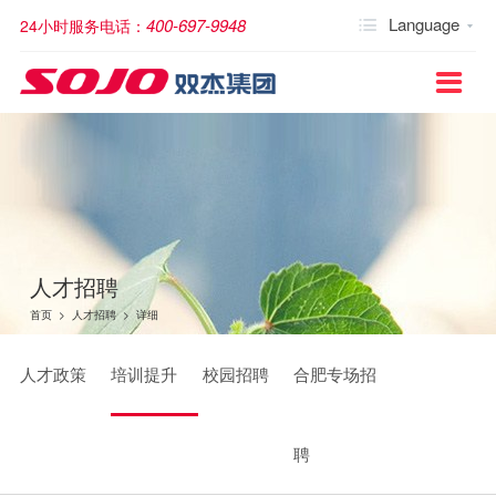
Language
400-697-9948
24小时服务电话：


关于双杰
新闻快讯
产品世界
中压配电柜
户外柱上开关/重合器
箱式变电站
预装式模块化变电站
变压器
低压产品和系统
电缆分支箱
配网自动化产品
配网配套产品
继电保护类
杰贝特低压电器产品
电能质量治理
新能源
解决方案
服务与案例
人才招聘
采购公告
投资者关系
联系我们

公司简介
公司新闻
中压配电柜
固体绝缘开关柜
户外柱上高压断路器
欧式箱式变电站
干式变压器
低压固定式开关柜
高压电缆分支箱
馈线自动化终端（FTU）
智能电容控制器
综合保护装置系列
配电产品系列
同步开关及配套解决方案
充电桩
光伏解决方案
服务案例
人才政策
采购招标平台
股票信息
联系我们
YKJ-40.5kV紧凑型预装式模块化变电站
文化理念
行业动态
户外柱上开关/重合器
环保气体绝缘全封闭开关柜
户外柱上负荷开关
美式箱式变电站
油式变压器
低压抽出式开关柜
低压电缆分支箱
配网自动化终端（DTU）
温湿度控制器
开关本体
终端产品系列
光伏EPC
风电解决方案
服务理念/技术支持
培训提升
产品配件
销售网络
荣誉墙
公司图片
箱式变电站
空气绝缘开关柜
高压隔离开关
华式变电站
特种变压器
JP柜
故障指示器
电缆附件
工控产品系列
储能产品
储能解决方案
校园招聘
建议与投诉
发展历程
视频
预装式模块化变电站
SF6气体绝缘开关柜
高压真空重合器
电操模块
重卡换电
充电解决方案
合肥专场招聘
人才招聘
董事局主席
变压器
永磁驱动装置
换电解决方案
首页
>
人才招聘
>
详细
集团架构
低压产品和系统
电气解决方案
人才政策
培训提升
校园招聘
合肥专场招
电缆分支箱
能源解决方案
配网自动化产品
智慧园区
聘